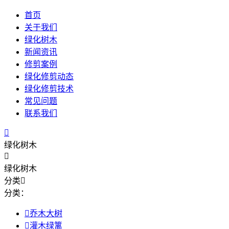
首页
关于我们
绿化树木
新闻资讯
修剪案例
绿化修剪动态
绿化修剪技术
常见问题
联系我们

绿化树木

绿化树木
分类

分类：

乔木大树

灌木绿篱