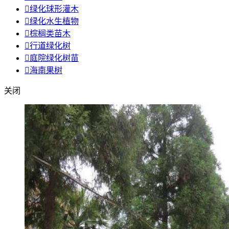

绿化球形灌木

绿化水生植物

棕榈类苗木

行道绿化树

庭院绿化树苗

海南果树
关闭