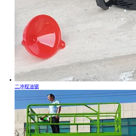
二冲程油锯