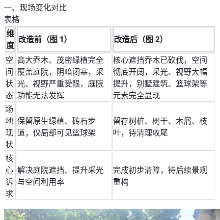
一、现场变化对比
表格
维
改造前（图 1）
改造后（图 2）
度
空
高大乔木、茂密绿植完全
核心遮挡乔木已砍伐，空间
间
覆盖庭院，阴暗闭塞，采
彻底开阔，采光、视野大幅
状
光、视野严重受限，庭院
提升，别墅建筑、篮球架等
态
功能无法发挥
元素完全显现
场
地
保留原生绿植、砖石步
留存树桩、树干、木屑、枝
现
道，仅局部可见篮球架
叶，待清理收尾
状
核
心
解决庭院遮挡、提升采光
完成初步清障，待后续景观
诉
与空间利用率
重构
求