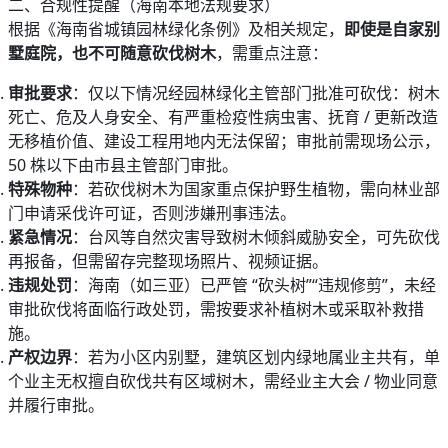
二、合规性提醒（海南本地法规要求）
根据《海南省城镇园林绿化条例》及相关规定，
即使是自家别
墅庭院，也不可随意砍伐树木
，需重点注意：
审批要求
：仅以下情况经园林绿化主管部门批准可砍伐：树木
死亡、危及人身安全、有严重检疫性病虫害、抚育 / 更新改造
无移植价值、建设工程用地内无法保留；审批前需现场公示，
50 株以下由市县主管部门审批。
特殊物种
：若砍伐树木为国家重点保护野生植物，需向林业部
门申请采伐许可证，否则涉嫌刑事违法。
紧急情况
：台风等自然灾害导致树木倾斜威胁安全，可先砍伐
再报备，但需留存完整现场照片、视频证据。
违规处罚
：海南（如三亚）已严管 “砍头树”“违规修剪”，未经
审批砍伐将面临行政处罚，需按要求补植树木或采取补救措
施。
产权边界
：若为小区内别墅，建筑区划内绿地属业主共有，单
个业主无权擅自砍伐共有区域树木，需经业主大会 / 物业同意
并履行审批。