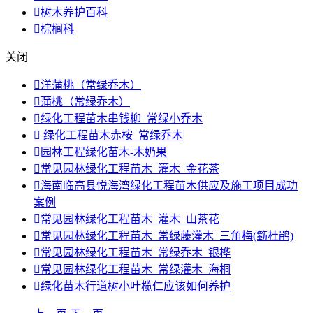

树木养护百科

棕榈科
关闭

洋蒲桃（常绿乔木）

蒲桃（常绿乔木）

绿化工程苗木串钱柳_常绿小乔木

绿化工程苗木赤桉_常绿乔木

园林工程绿化苗木-木奶果

常见园林绿化工程苗木_灌木_金花茶

海南临高县悦海湾绿化工程苗木供应及施工项目成功
案例

常见园林绿化工程苗木_灌木_山茶花

常见园林绿化工程苗木_常绿藤灌木_三角梅(簕杜鹃)

常见园林绿化工程苗木_常绿乔木_银桦

常见园林绿化工程苗木_常绿灌木_海桐

绿化苗木行道树小叶榄仁应该如何养护